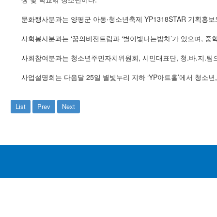
문화행사분과는 양평군 아동‧청소년축제 YP1318STAR 기획홍보
사회봉사분과는 ‘꿈의비전트립과 ‘별이빛나는밥차’가 있으며, 중학
사회참여분과는 청소년주민자치위원회, 시민대표단, 청.바.지.팀으로
사업설명회는 다음달 25일 별빛누리 지하 ‘YP아트홀’에서 청소년
List
Prev
Next