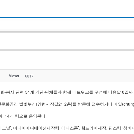
Views
6817
‧봉사 관련 34개 기관‧단체들과 함께 네트워크를 구성해 다음달 8일까
공간 별빛누리(양평시장길21 2층)를 방문해 접수하거나 메일(chungpodosi@
, 14개 팀으로 운영된다.
시그널’, 미디어애니메이션제작팀 ‘애니스푼’, 웹드라마제작, 댄스팀 ‘청비니