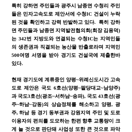
특히 강하면 주민들과 광주시 남종면 수청리 주민
들은 민자고속도로 제안서에 수청IC 건설이 누락
된 것을 확인하고 강력 반발하고 있다. 특히 강하
면 주민들과 남종면 지역발전협의회(회장 김용덕)
는 342번 지방도와 연결되는 수청IC는 지역민들
의 생존권과 직결되는 농산물 반출로라며 지역민
500여명 서명을 받아 경기도 건설국에 제출한바
있다.
현재 경기도에 계류중인 양평~위례신도시간 고속
도로 제안은 국도 6호선(양평~팔당대교~남양주)
과 국도3호선(광조~서하남~송파), 국도 43호선(광
주~하남~강동)의 상습정체를 해소하고 양평, 광
주, 하남 등 경기 동부권과 강원지역 주민 및 도로
이용자의 편의를 도모하는 한편 향후 교통량이 크
게 늘 것으로 판단돼 사업성 또한 큰 것으로 파악