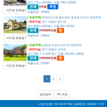
대지 770㎡(233평) / 건물 195㎡(59평)
8억원
이미경 전화걸기
매물번호 : 25965
[ 전원주택]
전세!!산으로 둘러싸인 숲세권 단지내 전원주택
[
계약가능
] 경기 양평군 양서면
대지 668㎡(202평) / 건물 99㎡(30평)
3억4000만원
매물번호 : 25844
이미경 전화걸기
[ 전원주택]
남한강 조망의 단지내 전원주택
[
계약가능
] 경기 양평군 강하면
대지 980.17㎡(297평) / 건물 192.99㎡(58평)
3억5000만원
매물번호 : 25580
이미경 전화걸기
1
2
3
상세검색
PC 버전
사업자번호 132-24-61708 | 등록번호 가3644-1119