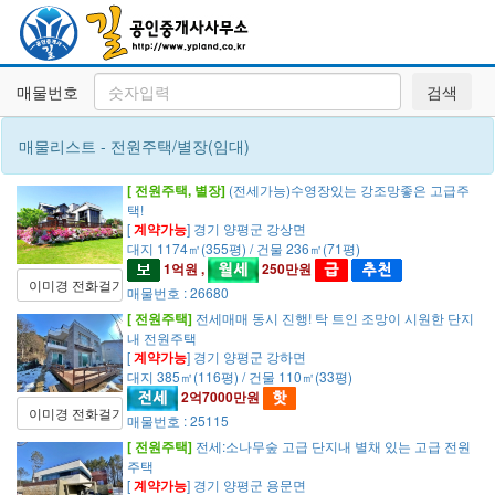
매물번호
검색
매물리스트 - 전원주택/별장(임대)
[ 전원주택, 별장]
(전세가능)수영장있는 강조망좋은 고급주
택!
[
계약가능
] 경기 양평군 강상면
대지 1174㎡(355평) / 건물 236㎡(71평)
1억원 ,
250만원
이미경 전화걸기
매물번호 : 26680
[ 전원주택]
전세매매 동시 진행! 탁 트인 조망이 시원한 단지
내 전원주택
[
계약가능
] 경기 양평군 강하면
대지 385㎡(116평) / 건물 110㎡(33평)
2억7000만원
이미경 전화걸기
매물번호 : 25115
[ 전원주택]
전세:소나무숲 고급 단지내 별채 있는 고급 전원
주택
[
계약가능
] 경기 양평군 용문면