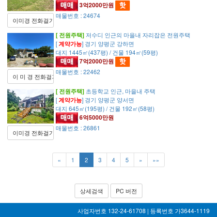
3억2000만원
매물번호 : 24674
이미경 전화걸기
[ 전원주택]
저수디 인근의 마을내 자리잡은 전원주택
[
계약가능
] 경기 양평군 강하면
대지 1445㎡(437평) / 건물 194㎡(59평)
7억2000만원
매물번호 : 22462
이 미 경 전화걸기
[ 전원주택]
초등학교 인근, 마을내 주택
[
계약가능
] 경기 양평군 양서면
대지 645㎡(195평) / 건물 192㎡(58평)
6억5000만원
매물번호 : 26861
이미경 전화걸기
«
1
2
3
4
5
»
»»
상세검색
PC 버전
사업자번호 132-24-61708 | 등록번호 가3644-1119