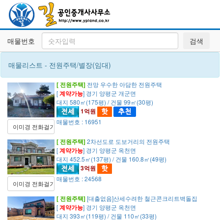
매물번호
검색
매물리스트 - 전원주택/별장(임대)
[ 전원주택]
전망 우수한 아담한 전원주택
[
계약가능
] 경기 양평군 개군면
대지 580㎡(175평) / 건물 99㎡(30평)
1억원
매물번호 : 16951
이미경 전화걸기
[ 전원주택]
2차선도로 도보거리의 전원주택
[
계약가능
] 경기 양평군 옥천면
대지 452.5㎡(137평) / 건물 160.8㎡(49평)
3억원
매물번호 : 24568
이미경 전화걸기
[ 전원주택]
[대출없음]산세수려한 철근콘크리트벽돌집
[
계약가능
] 경기 양평군 옥천면
대지 393㎡(119평) / 건물 110㎡(33평)