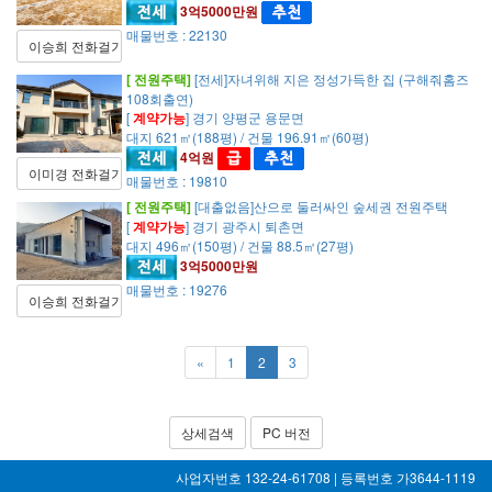
3억5000만원
매물번호 : 22130
이승희 전화걸기
[ 전원주택]
[전세]자녀위해 지은 정성가득한 집 (구해줘홈즈
108회출연)
[
계약가능
] 경기 양평군 용문면
대지 621㎡(188평) / 건물 196.91㎡(60평)
4억원
이미경 전화걸기
매물번호 : 19810
[ 전원주택]
[대출없음]산으로 둘러싸인 숲세권 전원주택
[
계약가능
] 경기 광주시 퇴촌면
대지 496㎡(150평) / 건물 88.5㎡(27평)
3억5000만원
매물번호 : 19276
이승희 전화걸기
«
1
2
3
상세검색
PC 버전
사업자번호 132-24-61708 | 등록번호 가3644-1119