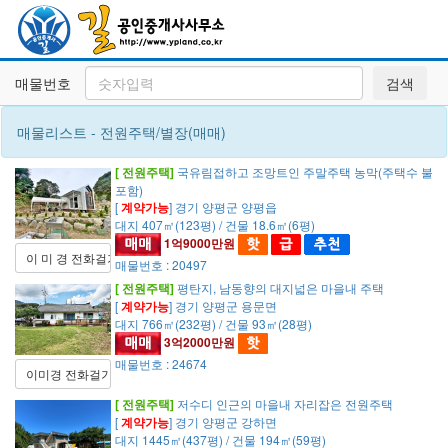
매물번호
검색
매물리스트 - 전원주택/별장(매매)
[ 전원주택]
국유림접하고 조망트인 주말주택 농막(주택수 불
포함)
[
계약가능
] 경기 양평군 양평읍
대지 407㎡(123평) / 건물 18.6㎡(6평)
1억9000만원
이 미 경 전화걸기
매물번호 : 20497
[ 전원주택]
평탄지, 남동향의 대지넓은 마을내 주택
[
계약가능
] 경기 양평군 용문면
대지 766㎡(232평) / 건물 93㎡(28평)
3억2000만원
매물번호 : 24674
이미경 전화걸기
[ 전원주택]
저수디 인근의 마을내 자리잡은 전원주택
[
계약가능
] 경기 양평군 강하면
대지 1445㎡(437평) / 건물 194㎡(59평)