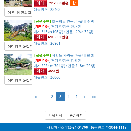
7억2000만원
매물번호 : 22462
이 미 경 전화걸기
[ 전원주택]
초등학교 인근, 마을내 주택
[
계약가능
] 경기 양평군 양서면
대지 645㎡(195평) / 건물 192㎡(58평)
6억5000만원
매물번호 : 26861
이미경 전화걸기
[ 전원주택]
지방도 가까운 마을 내 펜션
[
계약가능
] 경기 양평군 강하면
대지 2624㎡(794평) / 건물 318㎡(96평)
35억원
매물번호 : 26860
이미경 전화걸기
«
1
2
3
4
5
»
»»
상세검색
PC 버전
사업자번호 132-24-61708 | 등록번호 가3644-1119