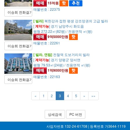
15억원
매물번호 : 22375
이승희 전화걸기
[ 빌라]
북한강과 접한 평생 강조망권의 고급 빌라
[
계약가능
] 경기 남양주시 화도읍
평형 272.22㎡(82평) / 전용면적 ㎡(평)
9억5000만원
매물번호 : 22261
이승희 전화걸기
[ 빌라, 연립]
전철역 도보거리의 빌라
[
계약가능
] 경기 양평군 양서면
평형 79.53㎡(24평) / 전용면적 ㎡(평)
1억9000만원
매물번호 : 22163
이승희 전화걸기
«
1
2
3
4
5
»
»»
상세검색
PC 버전
사업자번호 132-24-61708 | 등록번호 가3644-1119