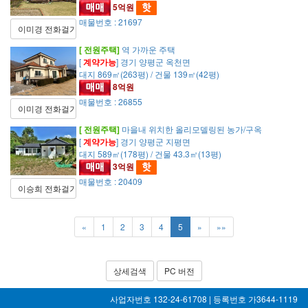
5억원
매물번호 : 21697
이미경 전화걸기
[ 전원주택]
역 가까운 주택
[
계약가능
] 경기 양평군 옥천면
대지 869㎡(263평) / 건물 139㎡(42평)
8억원
매물번호 : 26855
이미경 전화걸기
[ 전원주택]
마을내 위치한 올리모델링된 농가/구옥
[
계약가능
] 경기 양평군 지평면
대지 589㎡(178평) / 건물 43.3㎡(13평)
3억원
매물번호 : 20409
이승희 전화걸기
«
1
2
3
4
5
»
»»
상세검색
PC 버전
사업자번호 132-24-61708 | 등록번호 가3644-1119