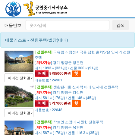
매물번호
검색
매물리스트 - 전원주택/별장(매매)
[ 전원주택]
국유림과 청정계곡을 접한 흔치않은 입지의 전원
주택
[
계약가능
] 경기 양평군 청운면
대지 1093㎡(331평) / 건물 300㎡(91평)
9억5000만원
이미경 전화걸기
매물번호 : 24901
[ 전원주택]
생활편리한 산자락 아래 단지내 전원주택
[
계약가능
] 경기 양평군 강상면
대지 581㎡(176평) / 건물 148㎡(45평)
3억7000만원
매물번호 : 22648
이미경 전화걸기
[ 전원주택]
탁트인 조망이 시원한 전원주택
[
계약가능
] 경기 양평군 옥천면
대지 587㎡(178평) / 건물 116.3㎡(35평)