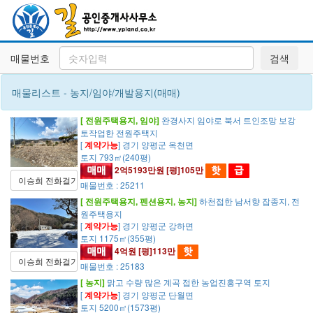
매물번호
검색
매물리스트 - 농지/임야/개발용지(매매)
[ 전원주택용지, 임야]
완경사지 임야로 북서 트인조망 보강
토작업한 전원주택지
[
계약가능
] 경기 양평군 옥천면
토지 793㎡(240평)
2억5193만원 [평]105만
이승희 전화걸기
매물번호 : 25211
[ 전원주택용지, 펜션용지, 농지]
하천접한 남서향 잡종지, 전
원주택용지
[
계약가능
] 경기 양평군 강하면
토지 1175㎡(355평)
4억원 [평]113만
이승희 전화걸기
매물번호 : 25183
[ 농지]
맑고 수량 많은 계곡 접한 농업진흥구역 토지
[
계약가능
] 경기 양평군 단월면
토지 5200㎡(1573평)