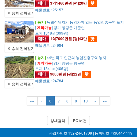
3억1460만원 [평]20만
매물번호 : 25157
이승희 전화걸기
[ 농지]
독립적위치의 농암가이 있는 농업진흥구역 토지
[
계약가능
] 경기 양평군 개군면
토지 1318㎡(399평)
1억7000만원 [평]43만
매물번호 : 24984
이승희 전화걸기
[ 농지]
44번 국도 인근의 농업진흥구역 농지
[
계약가능
] 경기 양평군 청운면
토지 1341㎡(406평)
9000만원 [평]22만
매물번호 : 24784
이승희 전화걸기
««
«
6
7
8
9
10
»
»»
상세검색
PC 버전
사업자번호 132-24-61708 | 등록번호 가3644-1119