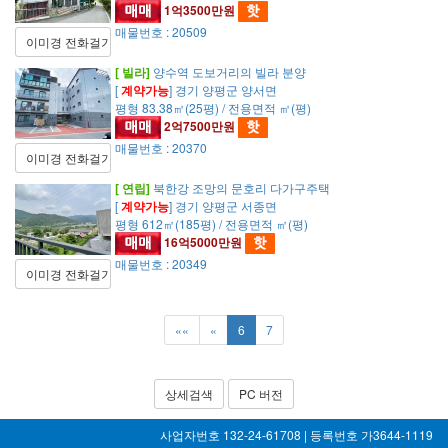
1억3500만원
매물번호 : 20509
이미경 전화걸기
[ 빌라]
양수역 도보거리의 빌라 분양
[
계약가능
] 경기 양평군 양서면
평형 83.38㎡(25평) / 전용면적 ㎡(평)
2억7500만원
매물번호 : 20370
이미경 전화걸기
[ 연립]
북한강 조망의 문호리 다가구주택
[
계약가능
] 경기 양평군 서종면
평형 612㎡(185평) / 전용면적 ㎡(평)
16억5000만원
매물번호 : 20349
이미경 전화걸기
««
«
6
7
상세검색
PC 버전
사업자번호 132-24-61708 | 등록번호 가3644-1119