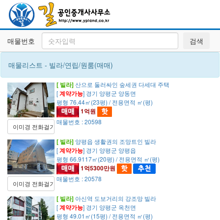
매물번호
검색
매물리스트 - 빌라/연립/원룸(매매)
[ 빌라]
산으로 둘러싸인 숲세권 다세대 주택
[
계약가능
] 경기 양평군 양동면
평형 76.44㎡(23평) / 전용면적 ㎡(평)
1억원
매물번호 : 20598
이미경 전화걸기
[ 빌라]
양평읍 생활권의 조망트인 빌라
[
계약가능
] 경기 양평군 양평읍
평형 66.9117㎡(20평) / 전용면적 ㎡(평)
1억5300만원
매물번호 : 20578
이미경 전화걸기
[ 빌라]
아신역 도보거리의 강조망 빌라
[
계약가능
] 경기 양평군 옥천면
평형 49.01㎡(15평) / 전용면적 ㎡(평)