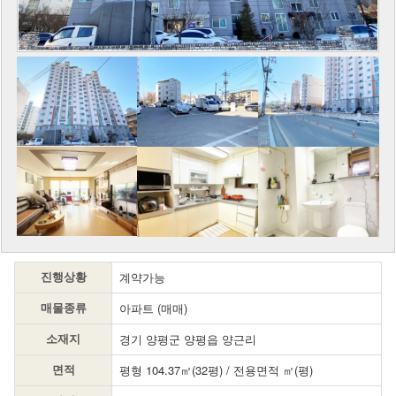
계약가능
진행상황
아파트 (매매)
매물종류
경기 양평군 양평읍 양근리
소재지
평형 104.37㎡(32평) / 전용면적 ㎡(평)
면적