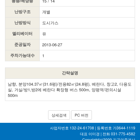
15 / 14
총층/해당층
개별
난방구조
도시가스
난방방식
유
엘리베이터
2013-06-27
준공일자
1
주차가능대수
간략설명
남향, 분양104.37㎡(31.6평)/전용82㎡(24.8평), 베란다, 창고2, 다용도
실, 거실/방1,방2에 베란다 확장형 버스 500m, 양평역/편의시설
500m
상세검색
PC 버전
사업자번호 132-24-61708 | 등록번호 가3644-1119
대표 이미경 | 전화 031-775-4582
Copyright(c)2009
길공인중개사