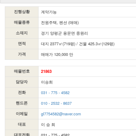
계약가능
진행상황
전원주택, 펜션 (매매)
매물종류
경기 양평군 용문면 중원리
소재지
대지 2377㎡(719평) / 건물 425.3㎡(129평)
면적
매매가 120,000 만
가격
21863
매물번호
이승희
담당자
031 - 775 - 4582
전화
010 - 2532 - 8637
핸드폰
gl7754582@naver.com
이메일
이 승 희
대표
031 - 775 - 4582
대표전화