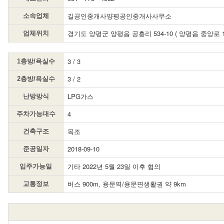
길공인중개사양평공인중개사사무소
소속업체
경기도 양평군 양평읍 공흥리 534-10 ( 양평읍 중앙로 1
업체위치
3 / 3
1층방/욕실수
3 / 2
2층방/욕실수
LPG가스
난방방식
4
주차가능대수
목조
건축구조
2018-09-10
준공일자
기타 2022년 5월 23일 이후 협의
입주가능일
버스 900m, 용문역/용문면생활권 약 9km
교통정보