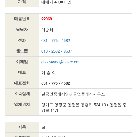
매매가 40,000 만
가격
22068
매물번호
이승희
담당자
031 - 775 - 4582
전화
010 - 2532 - 8637
핸드폰
gl7754582@naver.com
이메일
이 승 희
대표
031 - 775 - 4582
대표전화
길공인중개사양평공인중개사사무소
소속업체
경기도 양평군 양평읍 공흥리 534-10 ( 양평읍 중
업체위치
앙로 117)
답
지목