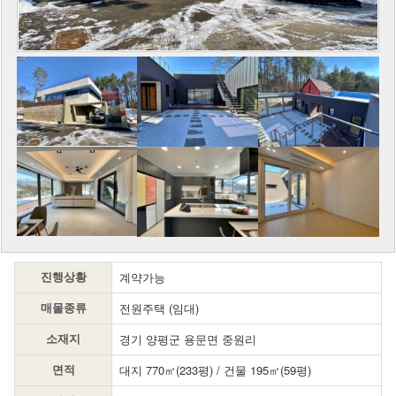
계약가능
진행상황
전원주택 (임대)
매물종류
경기 양평군 용문면 중원리
소재지
대지 770㎡(233평) / 건물 195㎡(59평)
면적