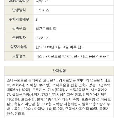
다락2 / 0
2층방/욕실수
LPG가스
난방방식
2
주차가능대수
철근콘크리트
건축구조
2022-12-
준공일자
협의 2023년 1월 31일 이후 협의
입주가능일
버스 / 2차선도로 1.1km, 편의시설/용문역 9.9km
교통정보
간략설명
소나무숲으로 둘러싸인 고급단지, 경사로없는 6미터의 넓은단지내도
로, 주차2대, 지하창고(5.1평), 소나무숲을 접한 건축미있는 고급주택,
대595㎡(180평)+도로지분174㎡(52평), 시스템2중창호, 시스템에어
컨, 풀옵션주방(세탁기/건조기/김치냉장고/냉장고/인덕션/식기세척
기/오븐), 보조주방, 본채: 1층 : 방2, 거실1, 주방, 보조주방 겸 다용도
실1, 욕실2, 계단밑 창고 / 2층:다락방,대형베란다 별채: 1층 : 방2, 주
방1, 욕실1 / 2층 : 다락방, 1층 53.9평, 주택실사용면적 90평, 공동지
하수/정화조